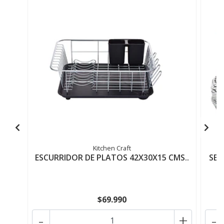
Kitchen Craft
ESCURRIDOR DE PLATOS 42X30X15 CMS..
SET
$69.990
-
+
-