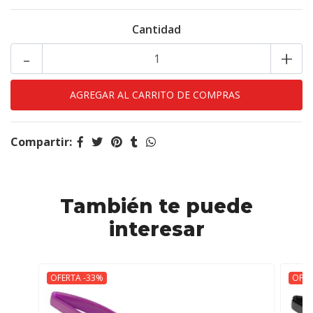
Cantidad
-
+
Compartir:
También te puede
interesar
OFERTA -33%
OFER