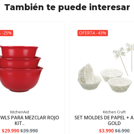
También te puede interesar
 -25%
OFERTA -43%
KitchenAid
Kitchen Craft
OWLS PARA MEZCLAR ROJO
SET MOLDES DE PAPEL +
KIT..
GOLD
$29.990
$39.990
$3.990
$6.990