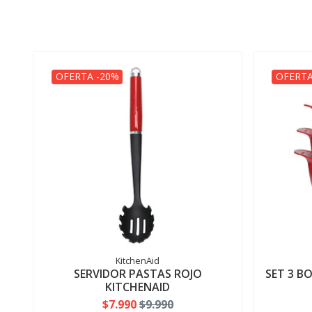
OFERTA -20%
OFERTA
KitchenAid
SERVIDOR PASTAS ROJO
SET 3 B
KITCHENAID
$7.990
$9.990