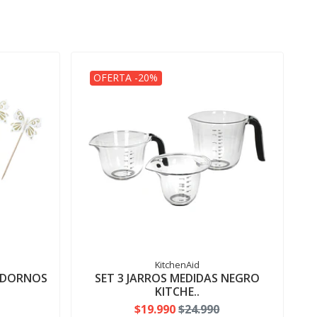
OFERTA -20%
KitchenAid
 ADORNOS
SET 3 JARROS MEDIDAS NEGRO
KITCHE..
$19.990
$24.990