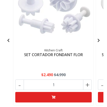
Kitchen Craft
SET CORTADOR FONDANT FLOR
SE
$2.490
$4.990
-
+
-