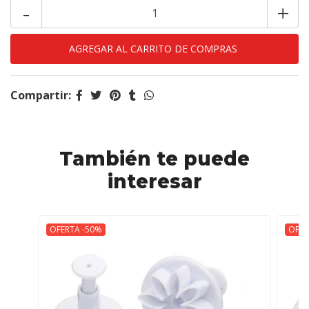
-
+
Compartir:
También te puede
interesar
OFERTA -50%
OFER