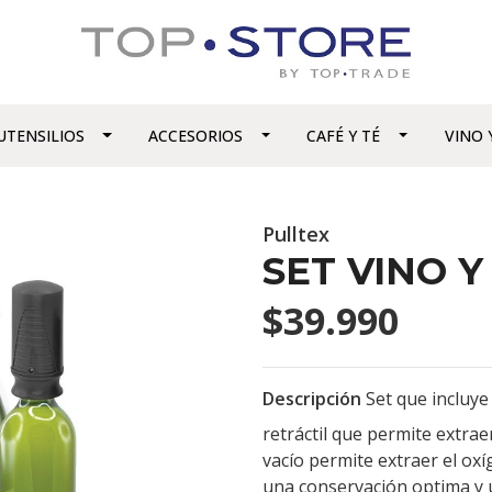
UTENSILIOS
ACCESORIOS
CAFÉ Y TÉ
VINO 
Pulltex
SET VINO 
$39.990
Descripción
Set que incluye
retráctil que permite extra
vacío permite extraer el oxí
una conservación optima y u