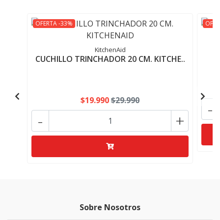
OFERTA -33%
OFER
KitchenAid
CUCHILLO TRINCHADOR 20 CM. KITCHE..
$19.990
$29.990
-
-
+
Sobre Nosotros