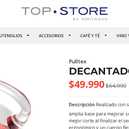
UTENSILIOS
ACCESORIOS
CAFÉ Y TÉ
VINO 
Pulltex
DECANTAD
$49.990
$64.990
Descripción
Realizado con s
amplia base para mejorar su
mejor corte al finalizar el 
ergonómico y un cuerpo fle