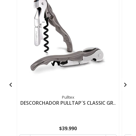
Pulltex
DESCORCHADOR PULLTAP´S CLASSIC GR..
D
$39.990