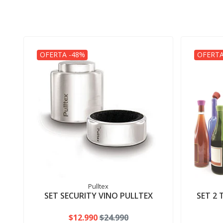
OFERTA -48%
OFERTA
Pulltex
SET SECURITY VINO PULLTEX
SET 2
$12.990
$24.990