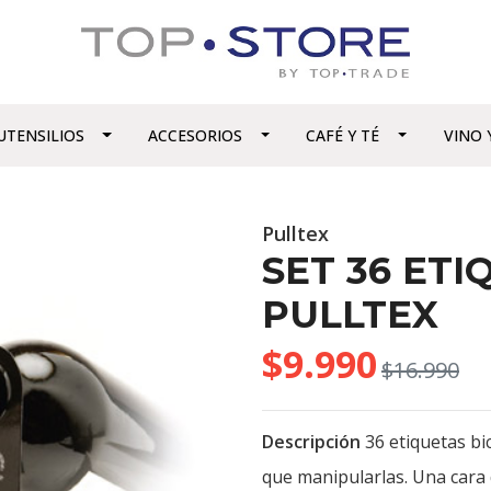
UTENSILIOS
ACCESORIOS
CAFÉ Y TÉ
VINO 
Pulltex
SET 36 ETI
PULLTEX
$9.990
$16.990
Descripción
36 etiquetas bic
que manipularlas. Una cara d