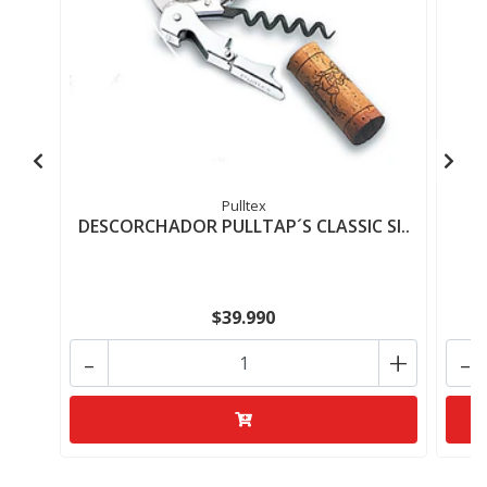
Pulltex
DESCORCHADOR PULLTAP´S CLASSIC SI..
D
$39.990
-
+
-