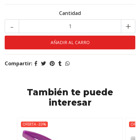
Cantidad
-
+
Compartir:
También te puede
interesar
OFERTA -33%
OFER