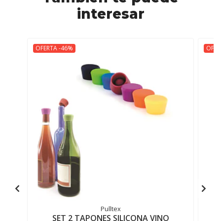
interesar
OFERTA -46%
OFER
Pulltex
SET 2 TAPONES SILICONA VINO