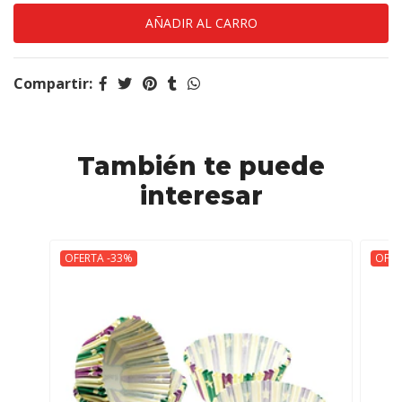
Compartir:
También te puede
interesar
OFERTA -33%
OFER