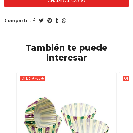
Compartir:
También te puede
interesar
OFERTA -33%
OFER