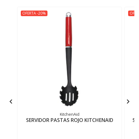
OFERTA -20%
OFER
KitchenAid
SERVIDOR PASTAS ROJO KITCHENAID
SE